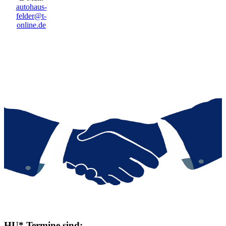
autohaus-
felder@t-
online.de
HU* Termine sind: